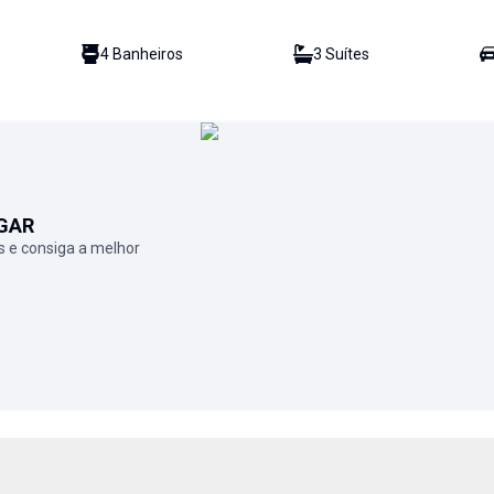
4
Banheiro
s
3
Suíte
s
GAR
 e consiga a melhor