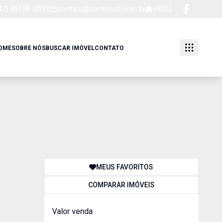
47) 99158-0039
contato@santimob.com.br
5902J
OME
SOBRE NÓS
BUSCAR IMÓVEL
CONTATO
MEUS FAVORITOS
COMPARAR IMÓVEIS
Valor venda