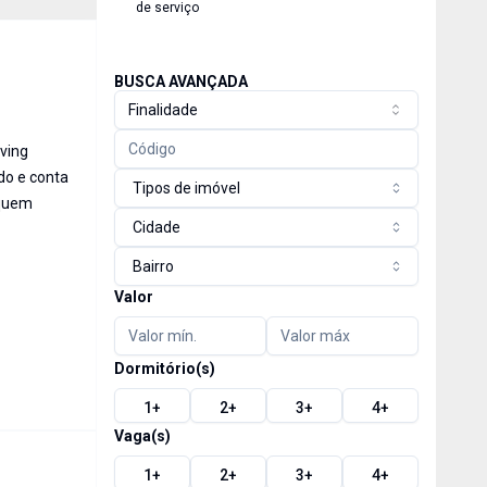
de serviço
BUSCA AVANÇADA
Finalidade
iving
do e conta
Tipos de imóvel
 quem
Cidade
Bairro
Valor
Dormitório(s)
1
+
2
+
3
+
4
+
Vaga(s)
1
+
2
+
3
+
4
+