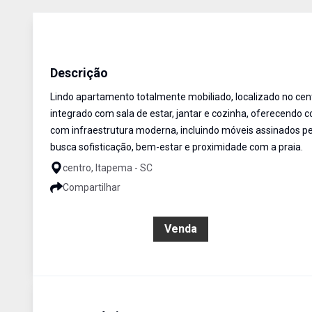
Apartamento
Venda
Cód:
366
Descrição
Lindo apartamento totalmente mobiliado, localizado no cen
integrado com sala de estar, jantar e cozinha, oferecendo 
com infraestrutura moderna, incluindo móveis assinados pela
busca sofisticação, bem-estar e proximidade com a praia.
centro, Itapema - SC
Compartilhar
R$ 3.500.000,00
Venda