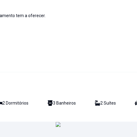
tamento tem a oferecer.
2
Dormitório
s
3
Banheiro
s
2
Suíte
s