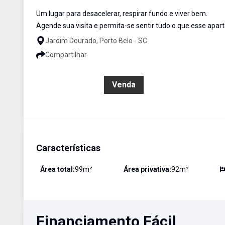
Um lugar para desacelerar, respirar fundo e viver bem.
Agende sua visita e permita-se sentir tudo o que esse apar
Jardim Dourado, Porto Belo - SC
Compartilhar
R$ 700.000,00
Venda
Características
Área total:
99
m²
Área privativa:
92
m²
Financiamento Fácil