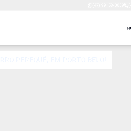
(47) 99158-0039
(
H
IRRO PEREQUÊ, EM PORTO BELO!