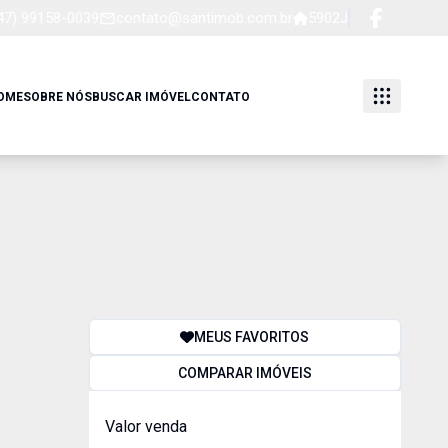
47) 99158-0039
contato@santimob.com.br
5902J
OME
SOBRE NÓS
BUSCAR IMÓVEL
CONTATO
MEUS FAVORITOS
COMPARAR IMÓVEIS
Valor venda