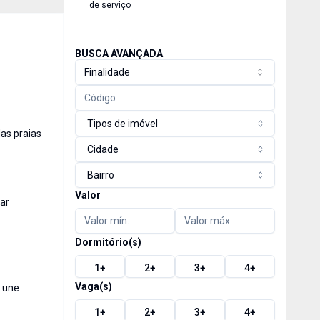
de serviço
BUSCA AVANÇADA
Finalidade
Tipos de imóvel
das praias
Cidade
Bairro
Valor
iar
Dormitório(s)
1
+
2
+
3
+
4
+
Vaga(s)
e une
1
+
2
+
3
+
4
+