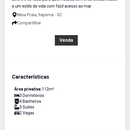
e um estilo de vida com fácil acesso ao mar.
Meia Praia, Itapema - SC
Compartilhar
R$ 2.199.000,00
Venda
Características
Área privativa:
112
m²
3
Dormitório
s
4
Banheiro
s
3
Suíte
s
2
Vaga
s