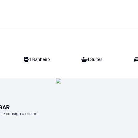
1
Banheiro
4
Suíte
s
GAR
 e consiga a melhor