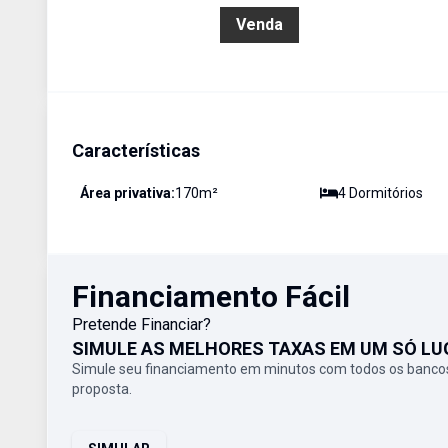
R$ 6.550.000,00
Venda
Características
Área privativa:
170
m²
4
Dormitório
s
Financiamento Fácil
Pretende Financiar?
SIMULE AS MELHORES TAXAS EM UM SÓ LU
Simule seu financiamento em minutos com todos os bancos
proposta.