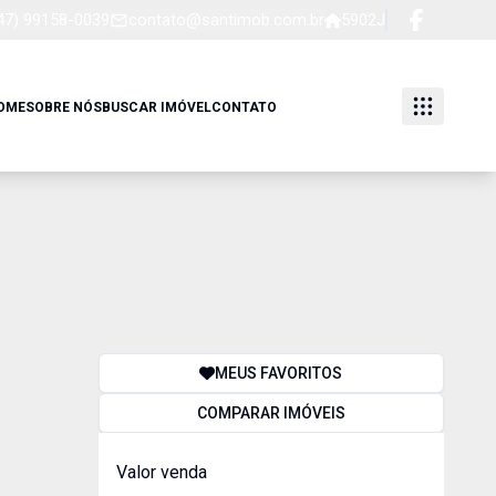
47) 99158-0039
contato@santimob.com.br
5902J
OME
SOBRE NÓS
BUSCAR IMÓVEL
CONTATO
MEUS FAVORITOS
COMPARAR IMÓVEIS
Valor venda