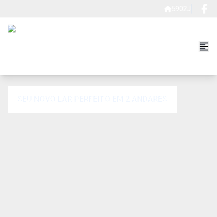
5902J
SEU NOVO LAR PERFEITO EM 2 ANDARES