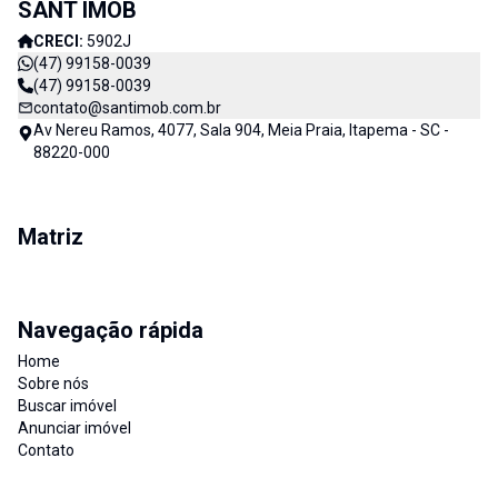
SANT IMOB
CRECI:
5902J
(47) 99158-0039
(47) 99158-0039
contato@santimob.com.br
Av Nereu Ramos, 4077, Sala 904, Meia Praia, Itapema - SC -
88220-000
Matriz
Navegação rápida
Home
Sobre nós
Buscar imóvel
Anunciar imóvel
Contato