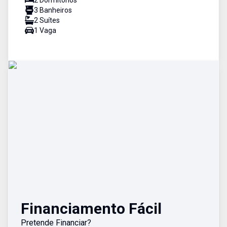
2
Dormitório
s
3
Banheiro
s
2
Suíte
s
1
Vaga
Financiamento Fácil
Pretende Financiar?